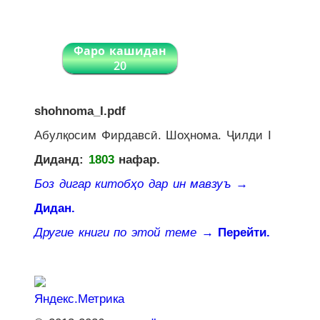
Фаро кашидан
20
shohnoma_I.pdf
Абулқосим Фирдавсӣ. Шоҳнома. Ҷилди I
Диданд:
1803
нафар.
Боз дигар китобҳо дар ин мавзуъ
→
Дидан.
Другие книги по этой теме
→ Перейти.