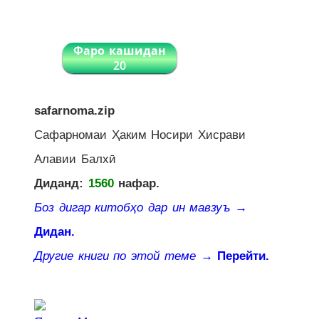
Фаро кашидан
20
safarnoma.zip
Сафарномаи Ҳаким Носири Хисрави
Алавии Балхӣ
Диданд:
1560
нафар.
Боз дигар китобҳо дар ин мавзуъ
→
Дидан.
Другие книги по этой теме
→ Перейти.