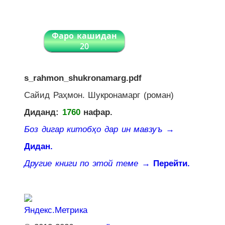
Фаро кашидан
20
s_rahmon_shukronamarg.pdf
Сайид Раҳмон. Шукронамарг (роман)
Диданд:
1760
нафар.
Боз дигар китобҳо дар ин мавзуъ
→
Дидан.
Другие книги по этой теме
→ Перейти.