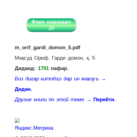
Фаро кашидан
20
m_orif_gardi_domon_5.pdf
Мақсуд Ориф. Гарди домон, қ. 5
Диданд:
1701
нафар.
Боз дигар китобҳо дар ин мавзуъ
→
Дидан.
Другие книги по этой теме
→ Перейти.