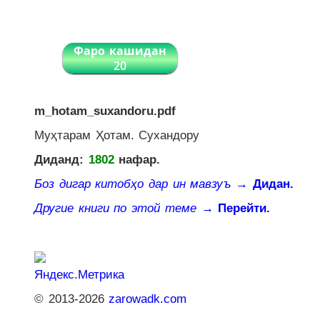
Фаро кашидан
20
m_hotam_suxandoru.pdf
Муҳтарам Ҳотам. Сухандору
Диданд:
1802
нафар.
Боз дигар китобҳо дар ин мавзуъ
→ Дидан.
Другие книги по этой теме
→ Перейти.
© 2013-2026
zarowadk.com