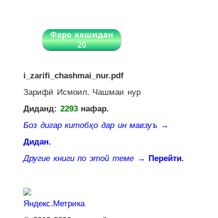
Фаро кашидан
20
i_zarifi_chashmai_nur.pdf
Зарифӣ Исмоил. Чашмаи нур
Диданд:
2293
нафар.
Боз дигар китобҳо дар ин мавзуъ
→
Дидан.
Другие книги по этой теме
→ Перейти.