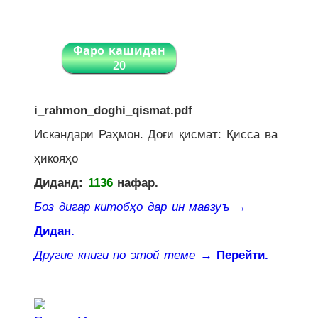
Фаро кашидан
20
i_rahmon_doghi_qismat.pdf
Искандари Раҳмон. Доғи қисмат: Қисса ва
ҳикояҳо
Диданд:
1136
нафар.
Боз дигар китобҳо дар ин мавзуъ
→
Дидан.
Другие книги по этой теме
→ Перейти.