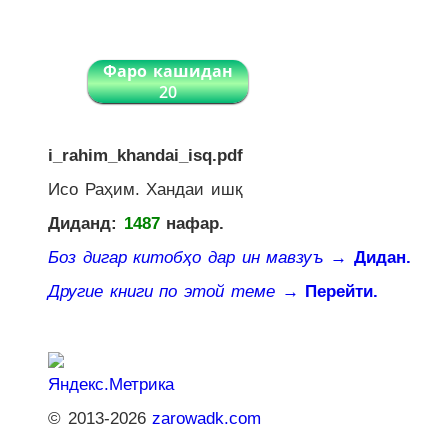
Фаро кашидан
20
i_rahim_khandai_isq.pdf
Исо Раҳим. Хандаи ишқ
Диданд:
1487
нафар.
Боз дигар китобҳо дар ин мавзуъ
→ Дидан.
Другие книги по этой теме
→ Перейти.
© 2013-2026
zarowadk.com