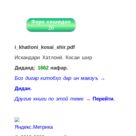
Фаро кашидан
20
i_khatloni_kosai_shir.pdf
Искандари Хатлонӣ. Косаи шир
Диданд:
1662
нафар.
Боз дигар китобҳо дар ин мавзуъ
→
Дидан.
Другие книги по этой теме
→ Перейти.