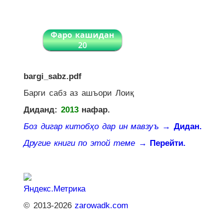
Фаро кашидан
20
bargi_sabz.pdf
Барги сабз аз ашъори Лоиқ
Диданд:
2013
нафар.
Боз дигар китобҳо дар ин мавзуъ
→ Дидан.
Другие книги по этой теме
→ Перейти.
© 2013-2026
zarowadk.com