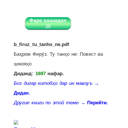
Фаро кашидан
20
b_firuz_tu_tanho_ne.pdf
Баҳром Фирӯз. Ту танҳо не: Повест ва
ҳикояҳо
Диданд:
1697
нафар.
Боз дигар китобҳо дар ин мавзуъ
→
Дидан.
Другие книги по этой теме
→ Перейти.