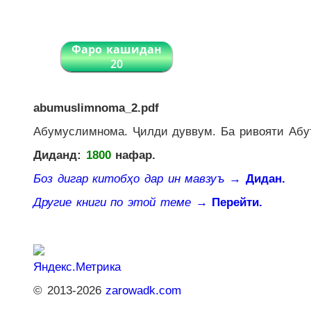
Фаро кашидан
20
abumuslimnoma_2.pdf
Абумуслимнома. Ҷилди дуввум. Ба ривояти Абу
Диданд:
1800
нафар.
Боз дигар китобҳо дар ин мавзуъ
→ Дидан.
Другие книги по этой теме
→ Перейти.
© 2013-2026
zarowadk.com