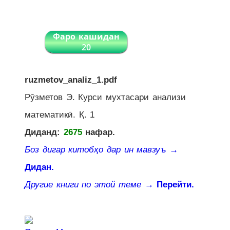
Фаро кашидан
20
ruzmetov_analiz_1.pdf
Рӯзметов Э. Курси мухтасари анализи
математикӣ. Қ. 1
Диданд:
2675
нафар.
Боз дигар китобҳо дар ин мавзуъ
→
Дидан.
Другие книги по этой теме
→ Перейти.