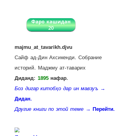
Фаро кашидан
20
majmu_at_tavarikh.djvu
Сайф ад-Дин Ахсикенди. Собрание
историй. Маджму ат-таварих
Диданд:
1895
нафар.
Боз дигар китобҳо дар ин мавзуъ
→
Дидан.
Другие книги по этой теме
→ Перейти.