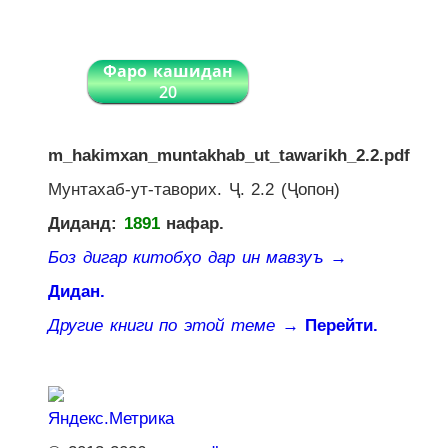
Фаро кашидан
20
m_hakimxan_muntakhab_ut_tawarikh_2.2.pdf
Мунтахаб-ут-таворих. Ҷ. 2.2 (Ҷопон)
Диданд:
1891
нафар.
Боз дигар китобҳо дар ин мавзуъ
→
Дидан.
Другие книги по этой теме
→ Перейти.