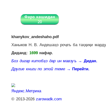
Фаро кашидан
20
khanykov_andeshaho.pdf
Ханыков Н. В. Андешаҳо роҷеъ ба таҳқиқи мард
Диданд:
1699
нафар.
Боз дигар китобҳо дар ин мавзуъ
→ Дидан.
Другие книги по этой теме
→ Перейти.
© 2013-2026
zarowadk.com