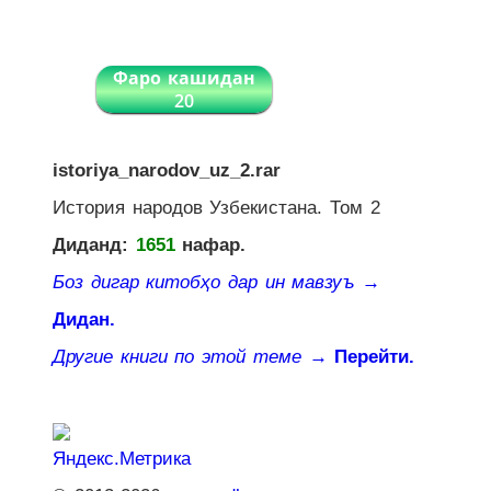
Фаро кашидан
20
istoriya_narodov_uz_2.rar
История народов Узбекистана. Том 2
Диданд:
1651
нафар.
Боз дигар китобҳо дар ин мавзуъ
→
Дидан.
Другие книги по этой теме
→ Перейти.