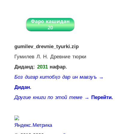
Фаро кашидан
20
gumilev_drevnie_tyurki.zip
Гумилев Л. Н. Древние тюрки
Диданд:
2031
нафар.
Боз дигар китобҳо дар ин мавзуъ
→
Дидан.
Другие книги по этой теме
→ Перейти.