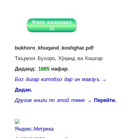
Фаро кашидан
20
bukhoro_khuqand_koshghar.pdf
Таърихи Бухоро, Хӯқанд ва Кошғар
Диданд:
1665
нафар.
Боз дигар китобҳо дар ин мавзуъ
→
Дидан.
Другие книги по этой теме
→ Перейти.