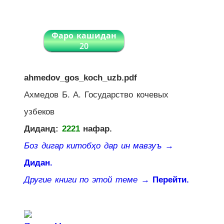
Фаро кашидан
20
ahmedov_gos_koch_uzb.pdf
Ахмедов Б. А. Государство кочевых
узбеков
Диданд:
2221
нафар.
Боз дигар китобҳо дар ин мавзуъ
→
Дидан.
Другие книги по этой теме
→ Перейти.