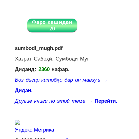
Фаро кашидан
20
sumbodi_mugh.pdf
Ҳазрат Сабоҳӣ. Сумбоди Муғ
Диданд:
2360
нафар.
Боз дигар китобҳо дар ин мавзуъ
→
Дидан.
Другие книги по этой теме
→ Перейти.