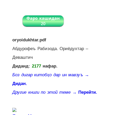
Фаро кашидан
20
oryoidukhtar.pdf
Абдурофеъ Рабизода. Ориёдухтар –
Деваштич
Диданд:
2177
нафар.
Боз дигар китобҳо дар ин мавзуъ
→
Дидан.
Другие книги по этой теме
→ Перейти.