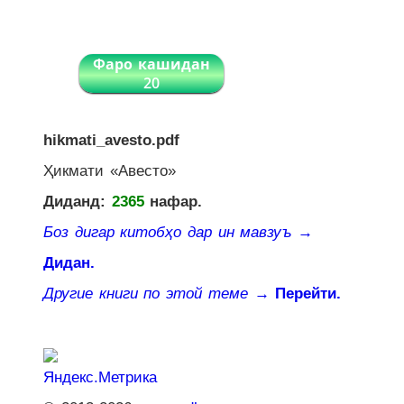
Фаро кашидан
20
hikmati_avesto.pdf
Ҳикмати «Авесто»
Диданд:
2365
нафар.
Боз дигар китобҳо дар ин мавзуъ
→
Дидан.
Другие книги по этой теме
→ Перейти.