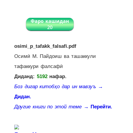
Фаро кашидан
20
osimi_p_tafakk_falsafi.pdf
Осимӣ М. Пайдоиш ва ташаккули
тафаккури фалсафӣ
Диданд:
5192
нафар.
Боз дигар китобҳо дар ин мавзуъ
→
Дидан.
Другие книги по этой теме
→ Перейти.