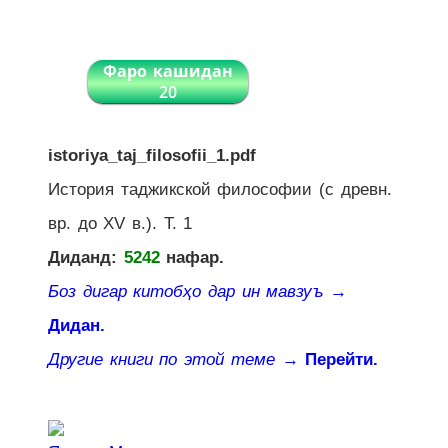
Фаро кашидан
20
istoriya_taj_filosofii_1.pdf
История таджикской философии (с древн.
вр. до XV в.). Т. 1
Диданд:
5242
нафар.
Боз дигар китобҳо дар ин мавзуъ
→
Дидан.
Другие книги по этой теме
→ Перейти.