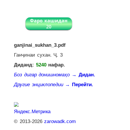
Фаро кашидан
20
ganjinai_sukhan_3.pdf
Ганҷинаи сухан. Ҷ. 3
Диданд:
5240
нафар.
Боз дигар донишномаҳо
→ Дидан.
Другие энциклопедии
→ Перейти.
© 2013-2026
zarowadk.com