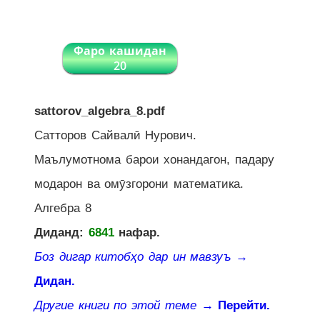
Фаро кашидан
20
sattorov_algebra_8.pdf
Сатторов Сайвалӣ Нурович.
Маълумотнома барои хонандагон, падару
модарон ва омӯзгорони математика.
Алгебра 8
Диданд:
6841
нафар.
Боз дигар китобҳо дар ин мавзуъ
→
Дидан.
Другие книги по этой теме
→ Перейти.