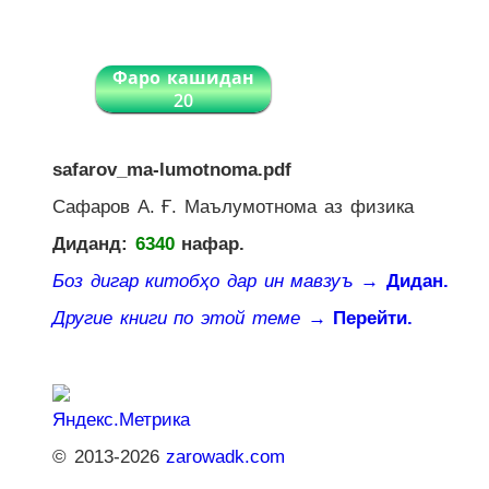
Фаро кашидан
20
safarov_ma-lumotnoma.pdf
Сафаров А. Ғ. Маълумотнома аз физика
Диданд:
6340
нафар.
Боз дигар китобҳо дар ин мавзуъ
→ Дидан.
Другие книги по этой теме
→ Перейти.
© 2013-2026
zarowadk.com