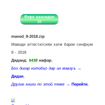
Фаро кашидан
20
mavod_9-2018.zip
Маводи аттестатсияи хатм барои синфҳои
9 - 2018
Диданд:
6438
нафар.
Боз дигар китобҳо дар ин мавзуъ
→
Дидан.
Другие книги по этой теме
→ Перейти.