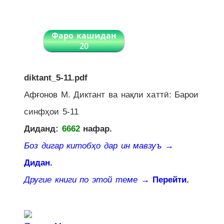
Фаро кашидан
20
diktant_5-11.pdf
Афғонов М. Диктант ва нақли хаттӣ: Барои
синфҳои 5-11
Диданд:
6662
нафар.
Боз дигар китобҳо дар ин мавзуъ
→
Дидан.
Другие книги по этой теме
→ Перейти.