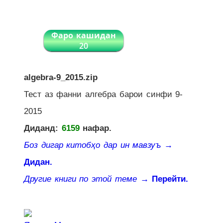
Фаро кашидан
20
algebra-9_2015.zip
Тест аз фанни алгебра барои синфи 9-
2015
Диданд:
6159
нафар.
Боз дигар китобҳо дар ин мавзуъ
→
Дидан.
Другие книги по этой теме
→ Перейти.