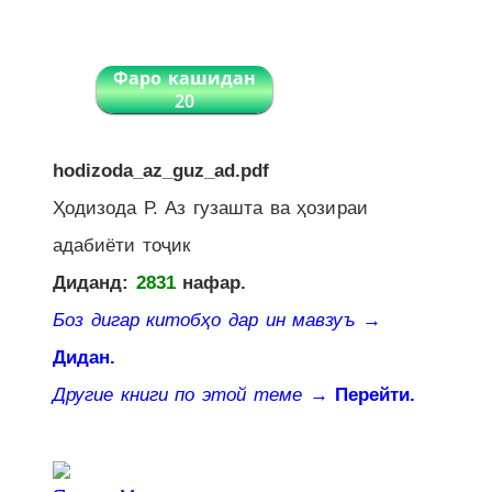
Фаро кашидан
20
hodizoda_az_guz_ad.pdf
Ҳодизода Р. Аз гузашта ва ҳозираи
адабиёти тоҷик
Диданд:
2831
нафар.
Боз дигар китобҳо дар ин мавзуъ
→
Дидан.
Другие книги по этой теме
→ Перейти.