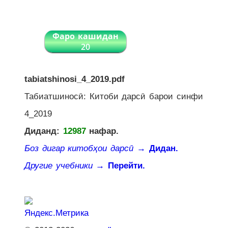
Фаро кашидан
20
tabiatshinosi_4_2019.pdf
Табиатшиносӣ: Китоби дарсӣ барои синфи
4_2019
Диданд:
12987
нафар.
Боз дигар китобҳои дарсӣ
→ Дидан.
Другие учебники
→ Перейти.