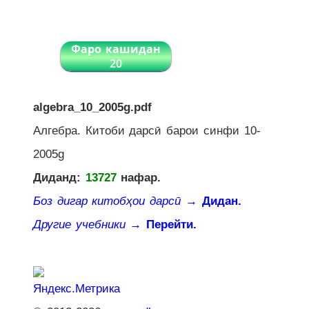
Фаро кашидан
20
algebra_10_2005g.pdf
Алгебра. Китоби дарсӣ барои синфи 10-
2005g
Диданд:
13727
нафар.
Боз дигар китобҳои дарсӣ
→ Дидан.
Другие учебники
→ Перейти.